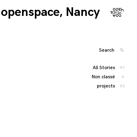
openspace, Nancy
Search
SEARC
for:
'
All Stories
57
Non classé
4
projects
53