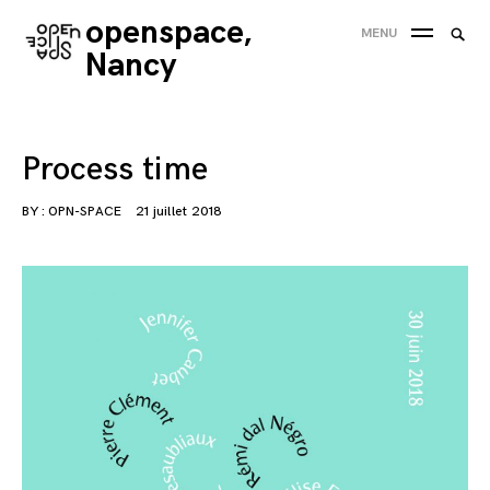
Skip
openspace,
Searc
MENU
to
SEA
for:
Nancy
content
'
Process time
BY :
OPN-SPACE
21 juillet 2018