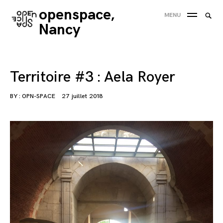
Skip
openspace,
Searc
MENU
to
SEA
for:
Nancy
content
'
Territoire #3 : Aela Royer
BY :
OPN-SPACE
27 juillet 2018