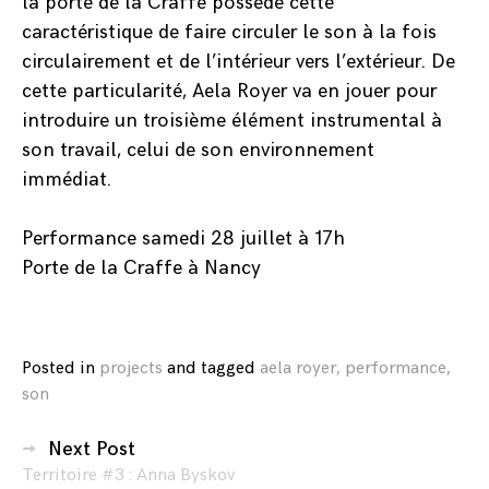
la porte de la Craffe possède cette
caractéristique de faire circuler le son à la fois
circulairement et de l’intérieur vers l’extérieur. De
cette particularité, Aela Royer va en jouer pour
introduire un troisième élément instrumental à
son travail, celui de son environnement
immédiat.
Performance samedi 28 juillet à 17h
Porte de la Craffe à Nancy
Posted in
projects
and
tagged
aela royer
,
performance
,
son
Navigation
Next Post
Territoire #3 : Anna Byskov
des