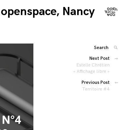
openspace, Nancy
Search
SEARC
for:
Navigation
Next Post
'
Estelle Chrétien
des
« Affichage libre »
articles
Previous Post
Territoire #4