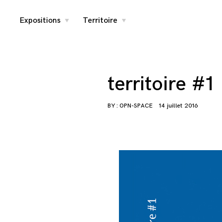
Skip
Expositions
Territoire
toggle
toggle
child
child
menu
menu
to
content
territoire #1
BY :
OPN-SPACE
14 juillet 2016