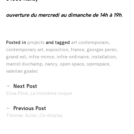
ouverture du mercredi au dimanche de 14h à 19h
.
Posted in
projects
and
tagged
art contemporain
,
contemporary art
,
exposition
,
france
,
georges perec
,
grand est
,
infra-mince
,
infra-ordinaire
,
installation
,
marcel duchamp
,
nancy
,
open space
,
openspace
,
valerian goalec
Navigation
Next Post
Elisa Pône_La troisième nuque
des
articles
Previous Post
Thomas Julier_On display