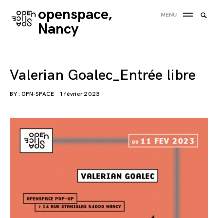
Skip
openspace,
Searc
MENU
to
SEA
for:
Nancy
content
'
Valerian Goalec_Entrée libre
BY :
OPN-SPACE
1 février 2023