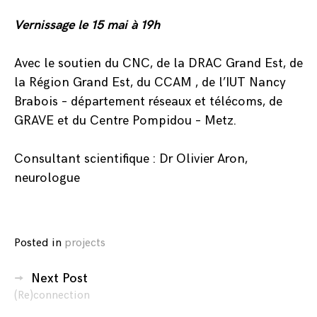
Vernissage le 15 mai à 19h
Avec le soutien du CNC, de la DRAC Grand Est, de
la Région Grand Est, du CCAM , de l’IUT Nancy
Brabois – département réseaux et télécoms, de
GRAVE et du Centre Pompidou – Metz.
Consultant scientifique : Dr Olivier Aron,
neurologue
Posted in
projects
Navigation
Next Post
(Re)connection
des