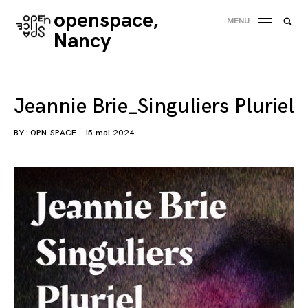
Skip
openspace,
Searc
MENU
to
SEA
for:
Nancy
content
'
Jeannie Brie_Singuliers Pluriel
BY :
OPN-SPACE
15 mai 2024