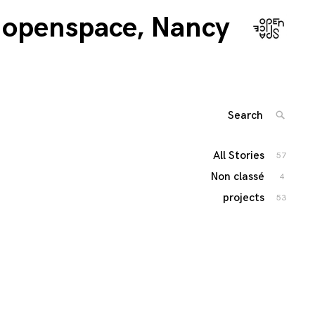
openspace, Nancy
Search
SEARC
for:
'
All Stories
57
Non classé
4
projects
53