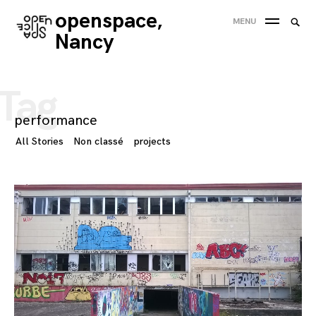
Skip
openspace,
Searc
MENU
to
SEA
for:
Nancy
content
'
Tag
performance
All Stories
Non classé
projects