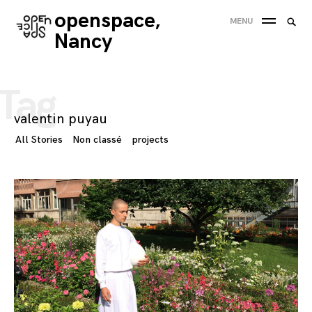
Skip
openspace,
Searc
MENU
to
SEA
for:
Nancy
content
'
Tag
valentin puyau
All Stories
Non classé
projects