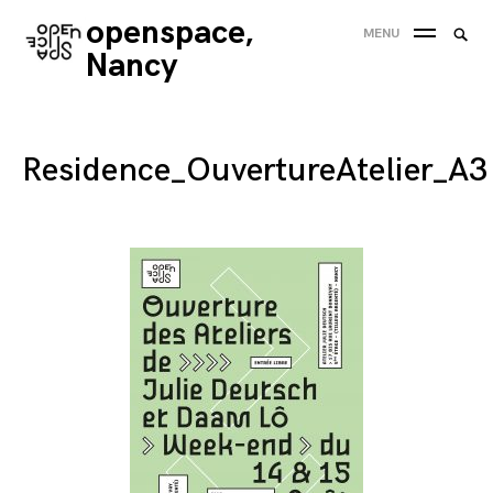
Skip
openspace,
Searc
MENU
to
SEA
for:
Nancy
content
'
Residence_OuvertureAtelier_A3