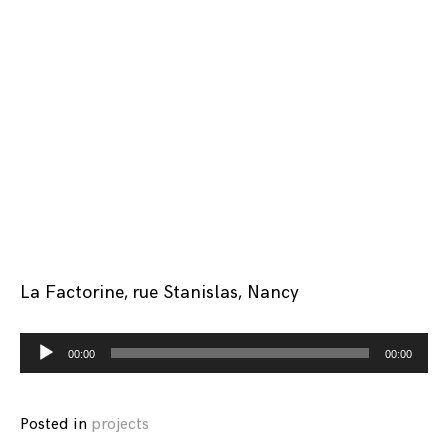
La Factorine, rue Stanislas, Nancy
Lecteur
00:00
00:00
audio
Posted in
projects