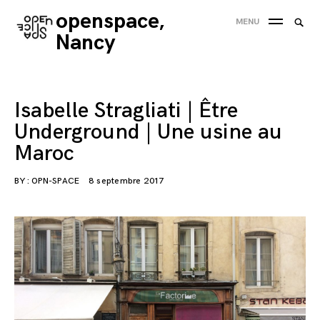
Skip
openspace,
Searc
MENU
to
SEA
for:
Nancy
content
'
Isabelle Stragliati | Être
Underground | Une usine au
Maroc
BY :
OPN-SPACE
8 septembre 2017