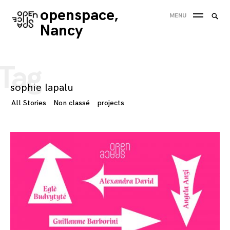
Skip
openspace,
Searc
MENU
to
SEA
for:
Nancy
content
'
Tag
sophie lapalu
All Stories
Non classé
projects