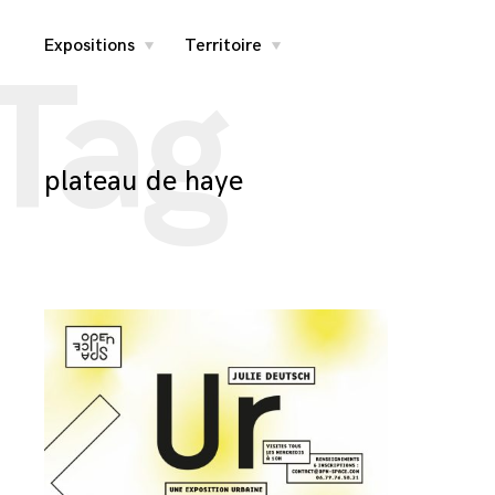
Skip
Expositions
Territoire
toggle
toggle
Tag
child
child
menu
menu
to
content
plateau de haye