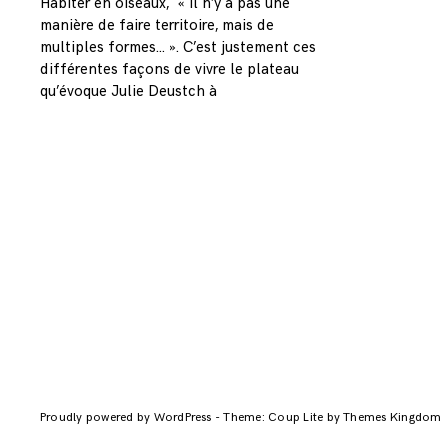
Habiter en oiseaux, « il n’y a pas une
manière de faire territoire, mais de
multiples formes… ». C’est justement ces
différentes façons de vivre le plateau
qu’évoque Julie Deustch à
Proudly powered by WordPress
-
Theme: Coup Lite by Themes Kingdom