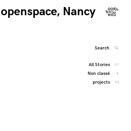
openspace, Nancy
Search
SEARC
for:
'
All Stories
57
Non classé
4
projects
53