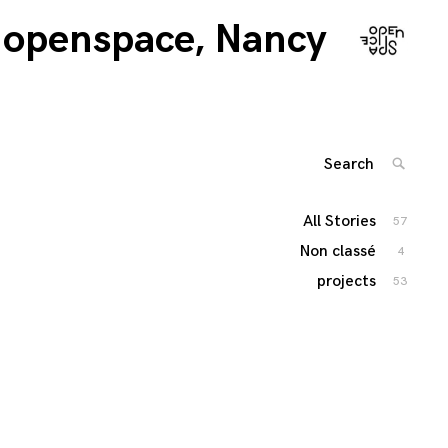
openspace, Nancy
Search
SEARC
for:
'
All Stories
57
Non classé
4
projects
53