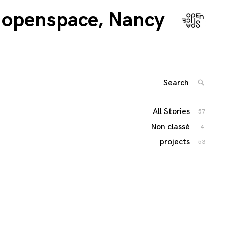
openspace, Nancy
Search
SEARC
for:
'
All Stories
57
Non classé
4
projects
53