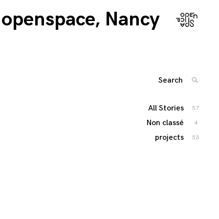
openspace, Nancy
Search
SEARC
for:
'
All Stories
57
Non classé
4
projects
53