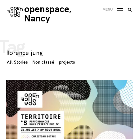
Skip
openspace,
Searc
MENU
to
SEA
for:
Nancy
content
'
Tag
florence jung
All Stories
Non classé
projects