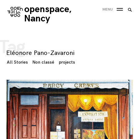
Skip
openspace,
Searc
MENU
to
SEA
for:
Nancy
content
'
Tag
Eléonore Pano-Zavaroni
All Stories
Non classé
projects